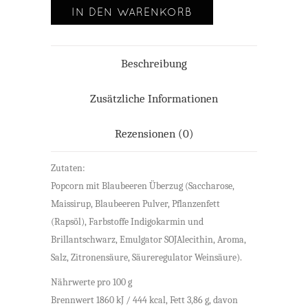
IN DEN WARENKORB
Alternative:
Beschreibung
Zusätzliche Informationen
Rezensionen (0)
Zutaten:
Popcorn mit Blaubeeren Überzug (Saccharose,
Maissirup, Blaubeeren Pulver, Pflanzenfett
(Rapsöl), Farbstoffe Indigokarmin und
Brillantschwarz, Emulgator SOJAlecithin, Aroma,
Salz, Zitronensäure, Säureregulator Weinsäure).
Nährwerte pro 100 g
Brennwert 1860 kJ / 444 kcal, Fett 3,86 g, davon